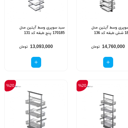
وپری وسط آیتین مدل
سبد سوپری وسط آیتین مدل
کد 136
170185 پنج طبقه کد 131
13,093,000
14,760,000
تومان
تومان
%20
%20