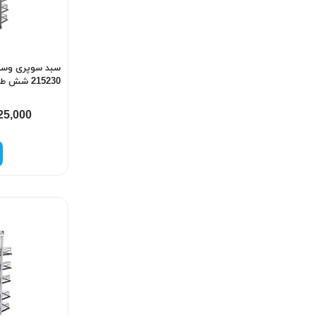
سبد سوپری وسط
215230 شش طبقه کد 146
25,000