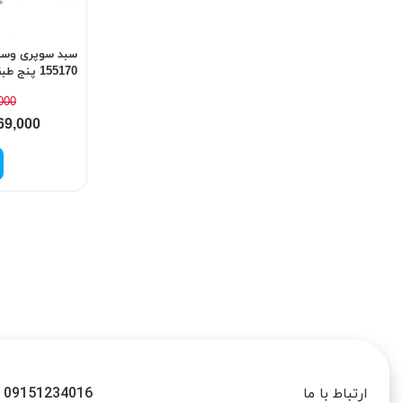
سبد سوپری وسط
155170 پنج طبقه کد 126
000
69,000
09151234016
ارتباط با ما