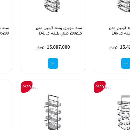
 آیتین مدل
سبد سوپری وسط آیتین مدل
سبد س
200215 شش طبقه کد 141
185200 شش طبقه 
15,097,000
15,4
تومان
تومان
%20
%20