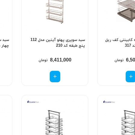
 کابینتی کف ریل
سبد سوپری پهلو آیتین مدل 112
پنج طبقه کد 210
چهار طب
8,411,000
6,5
تومان
تومان