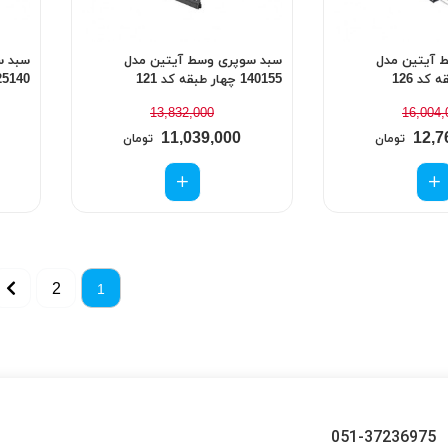
 آیتین مدل
سبد سوپری وسط آیتین مدل
سبد س
140155 چهار طبقه کد 121
125140 چهار طبقه 
13,832,000
16,004,
11,039,000
12,7
تومان
تومان
2
1
051-37236975