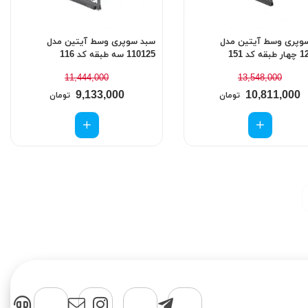
وپری وسط آیتین مدل
سبد سوپری وسط آیتین مدل
کد 151
110125 سه طبقه کد 116
11,444,000
13,548,000
9,133,000
10,811,000
تومان
تومان