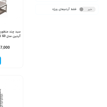
فقط آیتم‌های ویژه
خیر
بله
سبد چند منظوره
آیتین مدل 60 کد 317
07,000