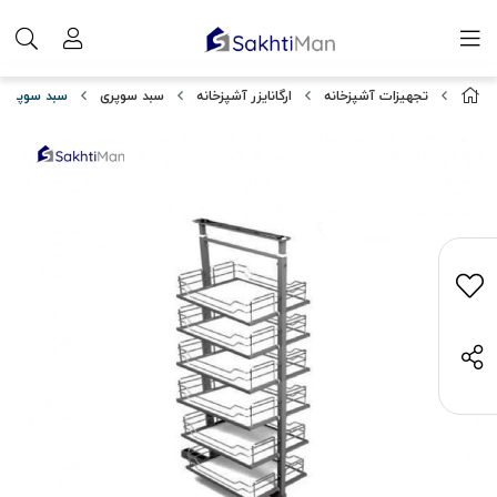
تجهیزات آشپزخانه
ارگانایزر آشپزخانه
سبد سوپری
سبد سوپری وسط آیتین