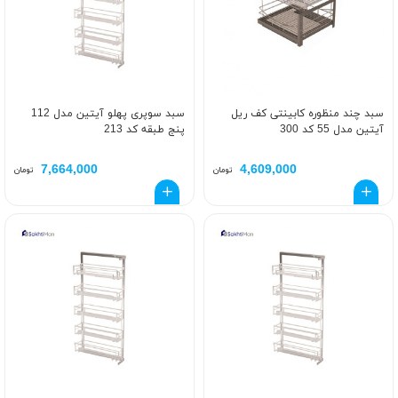
سبد چند منظوره کابینتی کف ریل
سبد سوپری پهلو آیتین مدل 112
آیتین مدل 55 کد 300
پنج طبقه کد 213
7,664,000
4,609,000
تومان
تومان