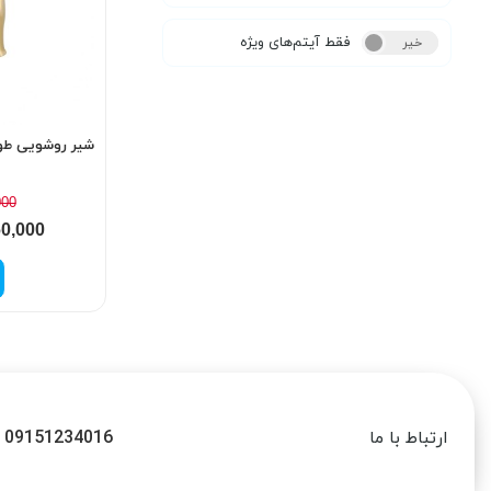
فقط آیتم‌های ویژه
خیر
بله
شیر روشویی طو
000
60,000
09151234016
ارتباط با ما