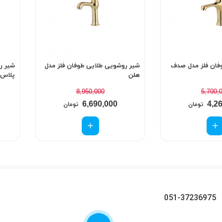
فان فلز مدل صدف
شیر روشویی طلایی طوفان فلز مدل
شیر ر
هلن
پلاس
8,950,000
5,700,
6,690,000
4,2
تومان
تومان
051-37236975