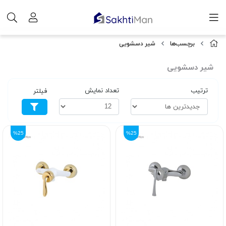
برچسب‌ها
شیر دسشویی
شیر دسشویی
ترتیب
تعداد نمایش
فیلتر
%25
%25