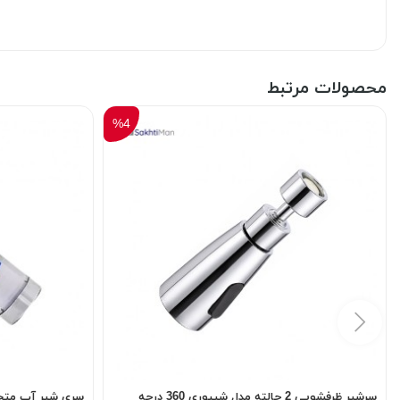
محصولات مرتبط
%4
سرشیر ظرفشویی 2 حالته مدل شیپوری 360 درجه