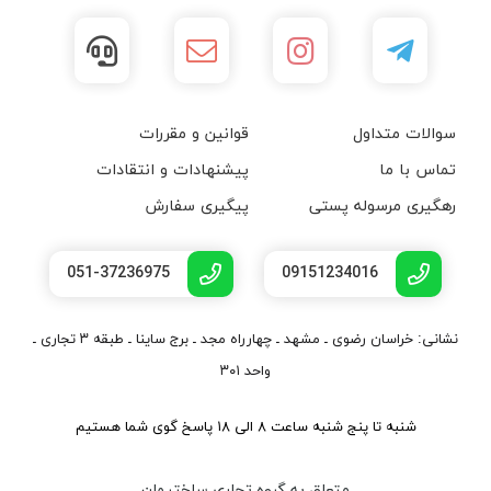
سوالات متداول
قوانین و مقررات
تماس با ما
پیشنهادات و انتقادات
رهگیری مرسوله پستی
پیگیری سفارش
051-37236975
09151234016
نشانی: خراسان رضوی ـ مشهد ـ چهارراه مجد ـ برج ساینا ـ طبقه ۳ تجاری ـ
واحد ۳۰۱
شنبه تا پنج شنبه ساعت ۸ الی ۱۸ پاسخ گوی شما هستیم
متعلق به گروه تجاری ساختیمان