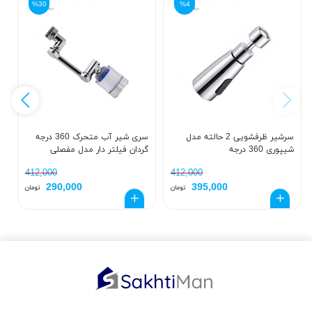
%30
%4
سرشیر ظرفشویی 2 حالته مدل
سری شیر آب متحرک 360 درجه
شیپوری 360 درجه
گردان فیلتر دار مدل مفصلی
م
412,000
412,000
290,000
395,000
تومان
تومان