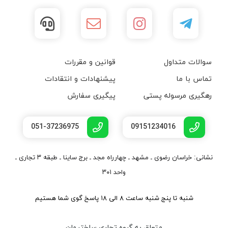
سوالات متداول
قوانین و مقررات
تماس با ما
پیشنهادات و انتقادات
رهگیری مرسوله پستی
پیگیری سفارش
051-37236975
09151234016
نشانی: خراسان رضوی ـ مشهد ـ چهارراه مجد ـ برج ساینا ـ طبقه ۳ تجاری ـ
واحد ۳۰۱
شنبه تا پنج شنبه ساعت ۸ الی ۱۸ پاسخ گوی شما هستیم
متعلق به گروه تجاری ساختیمان