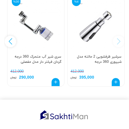
%30
%4
سرشیر ظرفشویی 2 حالته مدل
سری شیر آب متحرک 360 درجه
شیپوری 360 درجه
گردان فیلتر دار مدل مفصلی
م
412,000
412,000
290,000
395,000
تومان
تومان