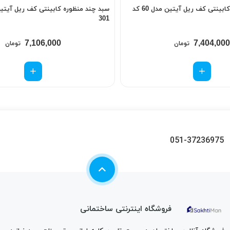
سبد چند منظوره کابینتی کف ریل آیتین مدل 60 کد
301
7,106,000
7,404,000
تومان
تومان
051-37236975
فروشگاه اینترنتی ساختمانی