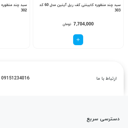
سبد چند منظوره کابینتی کف ریل آیتین مدل 60 کد
302
303
7,704,000
تومان
09151234016
ارتباط با ما
دسترسی سریع