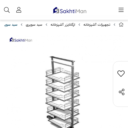
تجهیزات آشپزخانه
ارگانایزر آشپزخانه
سبد سوپری
سبد سوپری وسط آیتین