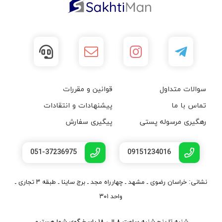
سوالات متداول
قوانین و مقررات
تماس با ما
پیشنهادات و انتقادات
رهگیری مرسوله پستی
پیگیری سفارش
051-37236975
09151234016
نشانی: خراسان رضوی ـ مشهد ـ چهارراه مجد ـ برج ساینا ـ طبقه ۳ تجاری ـ
واحد ۳۰۱