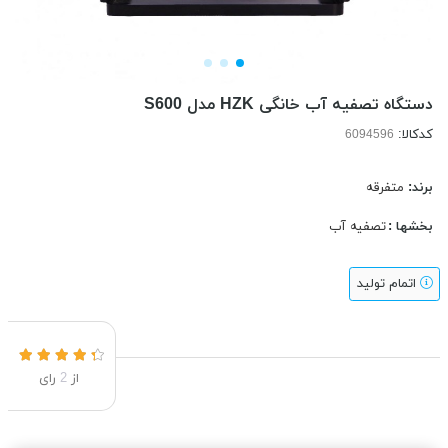
دستگاه تصفیه آب خانگی HZK مدل S600
کدکالا:
برند:
متفرقه
بخشها :
تصفیه آب
اتمام تولید
از
2
رای