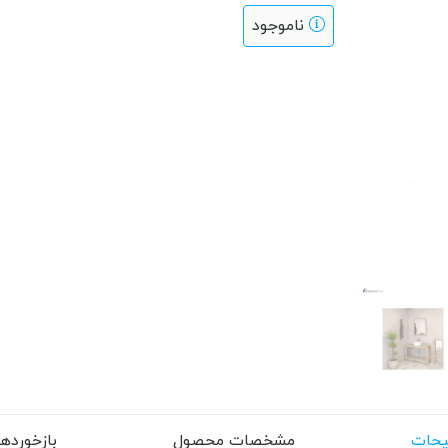
ناموجود
حات
مشخصات محصول
بازخوردها (