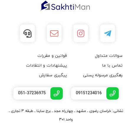
سوالات متداول
قوانین و مقررات
تماس با ما
پیشنهادات و انتقادات
رهگیری مرسوله پستی
پیگیری سفارش
051-37236975
09151234016
نشانی: خراسان رضوی ـ مشهد ـ چهارراه مجد ـ برج ساینا ـ طبقه ۳ تجاری ـ
واحد ۳۰۱