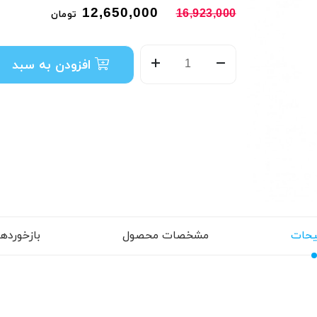
12,650,000
16,923,000
تومان
افزودن به سبد
حات
مشخصات محصول
بازخوردها (