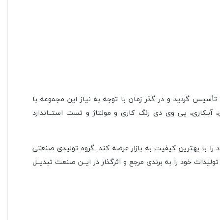
یرآلات بهداشتی و ساختمانی در سـال ۱۳۸۸ با پشتوانه ســال ها تجربه تأسیس گردید و در گذر زمان با توجه به نیاز این مجموعه با
 آبـکاری، پی وی دی رنگ کاری و مونتاژ و تست استــاندارد
د را با بهترین کیفیت به بازار عرضه کند. گروه تولیدی صنعتی
ر راستای بالا بردن کیفیت، تولیدات خود را به برندی مرجع و اثرگذار در ایــن صنعت تبدیــل