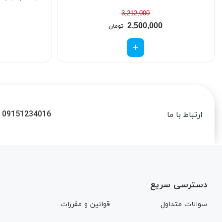
3,212,000
2,500,000
تومان
09151234016
ارتباط با ما
دسترسی سریع
سوالات متداول
قوانین و مقررات