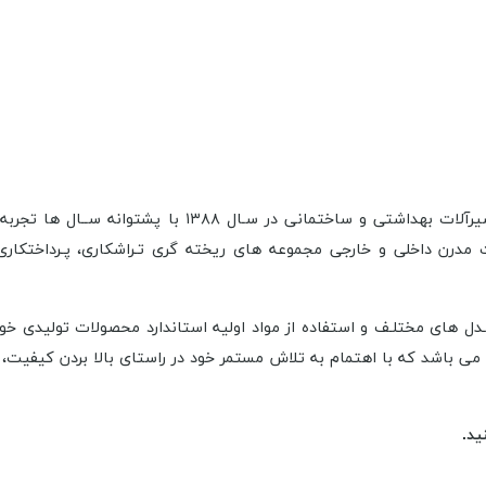
شیرآلات طوفان فلـز به عنوان یکی از تولید کنندگان صنعت ش
 مدرن داخلی و خارجی مجموعه های ریخته گری تـراشکاری، پـرداختکاری،
 مـدل های مختلـف و استفاده از مواد اولیه استاندارد محصولات تولیدی خو
طوفان فلـز دارای نشان استاندارد ملـی به شمــــاره ۶۶۵۰۶۸۶۹۴۵ می باشد که با اهتمام به تلاش مستمر خود د
ید.