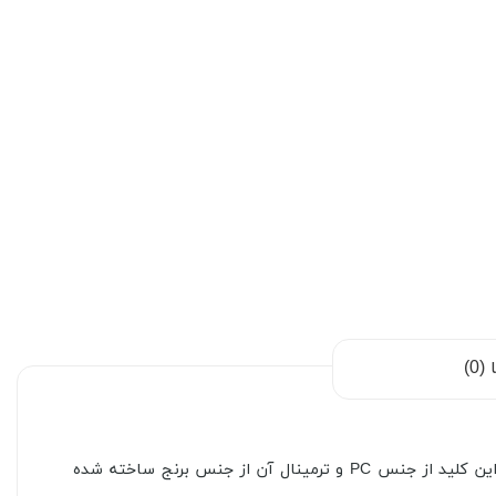
0)
فوق، محصولی از گروه صنعتی خیام الکتریک است. جریان نامی این کلید 10 آمپر و ولتاژ نامی آن 250 ولت است. بدنه این کلید از جنس PC و ترمینال آن از جنس برنج ساخته شده