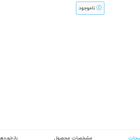
ناموجود
حات
مشخصات محصول
بازخوردها (