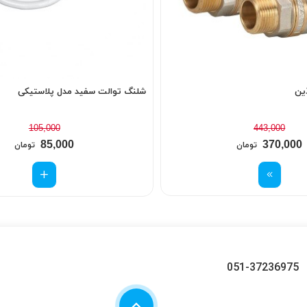
شلنگ توالت سفید مدل پلاستیکی
105,000
443,000
85,000
370,000
تومان
تومان
051-37236975