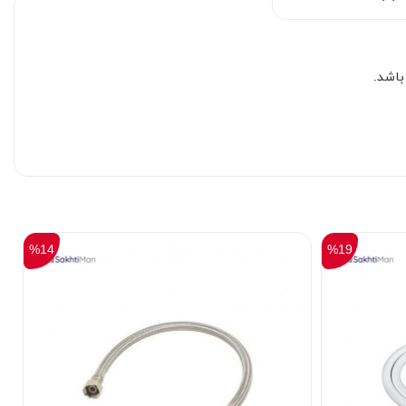
باشد.
%14
%19