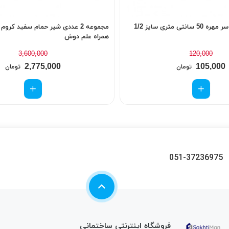
ی متری سایز 1/2
مجموعه 2 عددی شیر حمام سفید کرو
همراه علم دوش
3,600,000
120,000
2,775,000
105,000
تومان
تومان
051-37236975
فروشگاه اینترنتی ساختمانی