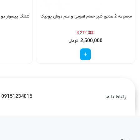
مجموعه 2 عددی شیر حمام اهرمی و علم دوش یونیکا
شلنگ پیسوار دو سر مهره 50 سانت
3,212,000
2,500,000
تومان
09151234016
ارتباط با ما