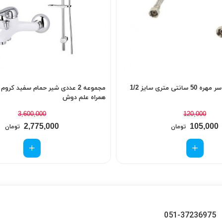
ی متری سایز 1/2
مجموعه 2 عددی شیر حمام سفید کرو
همراه علم دوش
3,600,000
120,000
2,775,000
105,000
تومان
تومان
051-37236975