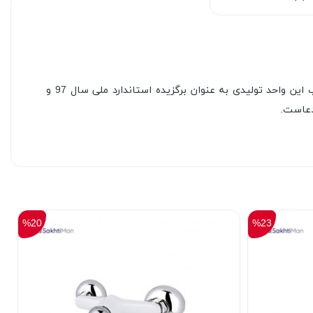
کلیه محصولات برند راسان بر اساس موازین و استانداردهای بین المللی، با دقت فراوان و آزمایشات سخت گیرانه تولید می شوند. انتخاب این واحد تولیدی به عنوان برگزیده استاندارد ملی سال 97 و
%20
%23