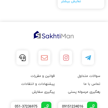
نمایش بیشتر
سوالات متداول
قوانین و مقررات
تماس با ما
پیشنهادات و انتقادات
رهگیری مرسوله پستی
پیگیری سفارش
051-37236975
09151234016