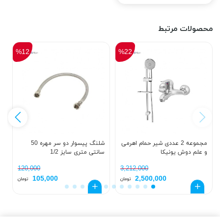
محصولات مرتبط
%12
%22
مجموعه 2 عددی شیر حمام اهرمی
شلنگ پیسوار دو سر مهره 50
و علم دوش یونیکا
سانتی متری سایز 1/2
ک
د
120,000
3,212,000
105,000
2,500,000
تومان
تومان