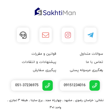
سوالات متداول
قوانین و مقررات
تماس با ما
پیشنهادات و انتقادات
رهگیری مرسوله پستی
پیگیری سفارش
051-37236975
09151234016
نشانی: خراسان رضوی ـ مشهد ـ چهارراه مجد ـ برج ساینا ـ طبقه ۳ تجاری ـ
واحد ۳۰۱