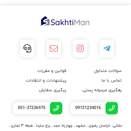
سوالات متداول
قوانین و مقررات
تماس با ما
پیشنهادات و انتقادات
رهگیری مرسوله پستی
پیگیری سفارش
051-37236975
09151234016
نشانی: خراسان رضوی ـ مشهد ـ چهارراه مجد ـ برج ساینا ـ طبقه ۳ تجاری ـ