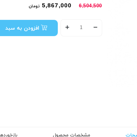
5,867,000
6,504,500
تومان
افزودن به سبد
حات
مشخصات محصول
بازخوردها (