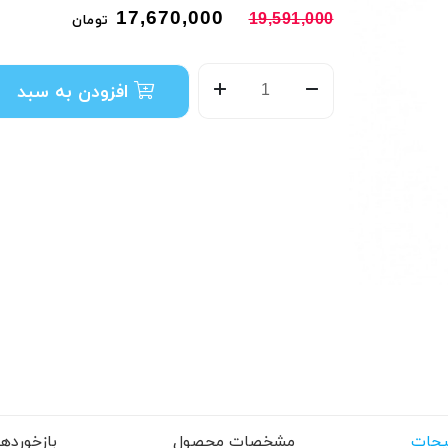
17,670,000
19,591,000
تومان
افزودن به سبد
حات
مشخصات محصول
بازخوردها (