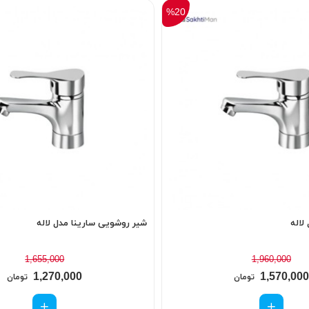
%20
لاله
شیر روشویی سارینا مدل لاله
1,655,000
1,960,000
1,270,000
1,570,000
تومان
تومان