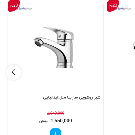
%20
%23
شیر روشویی سارینا مدل ایتالیایی
ش
1,940,000
1,550,000
تومان