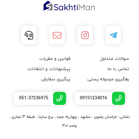
سوالات متداول
قوانین و مقررات
تماس با ما
پیشنهادات و انتقادات
رهگیری مرسوله پستی
پیگیری سفارش
051-37236975
09151234016
نشانی: خراسان رضوی ـ مشهد ـ چهارراه مجد ـ برج ساینا ـ طبقه ۳ تجاری ـ
واحد ۳۰۱