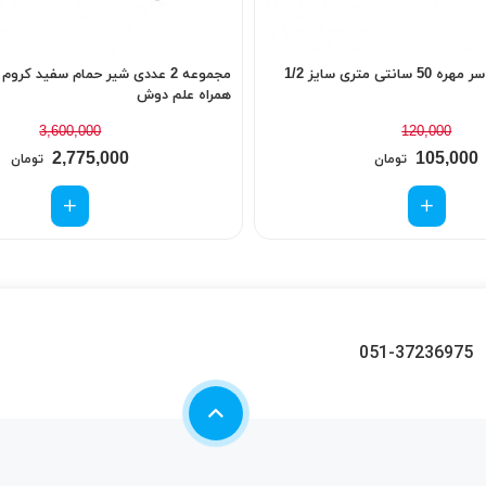
ی متری سایز 1/2
مجموعه 2 عددی شیر حمام سفید کرو
همراه علم دوش
3,600,000
120,000
2,775,000
105,000
تومان
تومان
051-37236975