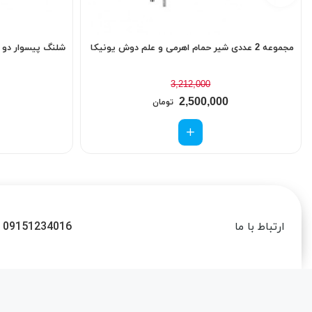
مجموعه 2 عددی شیر حمام اهرمی و علم دوش یونیکا
شلنگ پیسوار دو سر مهره 50 سانت
3,212,000
2,500,000
تومان
09151234016
ارتباط با ما