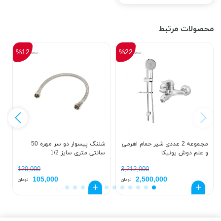
محصولات مرتبط
%12
%22
مجموعه 2 عددی شیر حمام اهرمی
شلنگ پیسوار دو سر مهره 50
و علم دوش یونیکا
سانتی متری سایز 1/2
ک
د
120,000
3,212,000
105,000
2,500,000
تومان
تومان