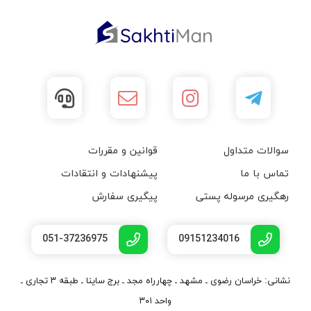
سوالات متداول
قوانین و مقررات
تماس با ما
پیشنهادات و انتقادات
رهگیری مرسوله پستی
پیگیری سفارش
051-37236975
09151234016
نشانی: خراسان رضوی ـ مشهد ـ چهارراه مجد ـ برج ساینا ـ طبقه ۳ تجاری ـ
واحد ۳۰۱