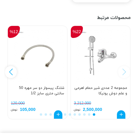
محصولات مرتبط
%12
%22
مجموعه 2 عددی شیر حمام اهرمی
شلنگ پیسوار دو سر مهره 50
و علم دوش یونیکا
سانتی متری سایز 1/2
ک
د
120,000
3,212,000
105,000
2,500,000
تومان
تومان