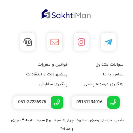
سوالات متداول
قوانین و مقررات
تماس با ما
پیشنهادات و انتقادات
رهگیری مرسوله پستی
پیگیری سفارش
051-37236975
09151234016
نشانی: خراسان رضوی ـ مشهد ـ چهارراه مجد ـ برج ساینا ـ طبقه ۳ تجاری ـ
واحد ۳۰۱