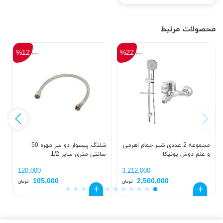
محصولات مرتبط
%12
%22
مجموعه 2 عددی شیر حمام اهرمی
شلنگ پیسوار دو سر مهره 50
و علم دوش یونیکا
سانتی متری سایز 1/2
ک
د
120,000
3,212,000
105,000
2,500,000
تومان
تومان