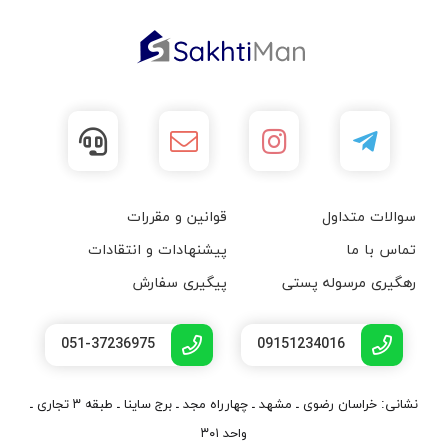
سوالات متداول
قوانین و مقررات
تماس با ما
پیشنهادات و انتقادات
رهگیری مرسوله پستی
پیگیری سفارش
051-37236975
09151234016
نشانی: خراسان رضوی ـ مشهد ـ چهارراه مجد ـ برج ساینا ـ طبقه ۳ تجاری ـ
واحد ۳۰۱