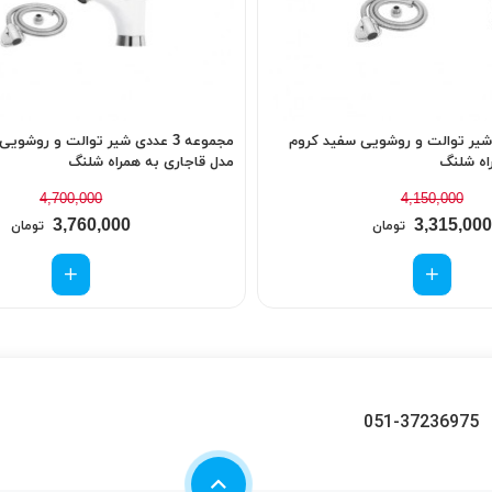
 عددی شیر توالت و روشویی سفید کروم
مجموعه 3 عددی شیر توالت و روشو
اه شلنگ
مدل قاجاری به همراه شلنگ
4,700,000
4,150,000
3,760,000
3,315,000
تومان
تومان
051-37236975