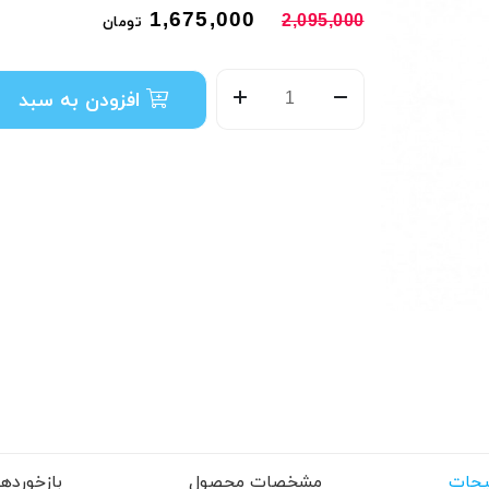
1,675,000
2,095,000
تومان
افزودن به سبد
حات
مشخصات محصول
بازخوردها (