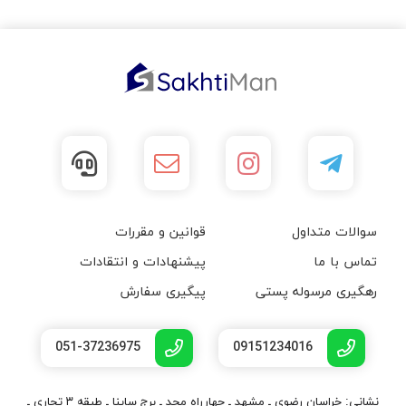
سوالات متداول
قوانین و مقررات
تماس با ما
پیشنهادات و انتقادات
رهگیری مرسوله پستی
پیگیری سفارش
051-37236975
09151234016
نشانی: خراسان رضوی ـ مشهد ـ چهارراه مجد ـ برج ساینا ـ طبقه ۳ تجاری ـ