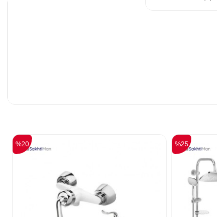
%20
%25