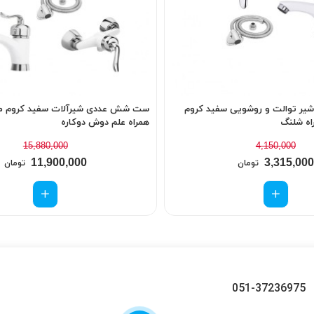
 عددی شیر توالت و روشویی سفید کروم
ست شش عددی شیرآلات سفید کروم مد
اه شلنگ
همراه علم دوش دوکاره
15,880,000
4,150,000
11,900,000
3,315,000
تومان
تومان
051-37236975