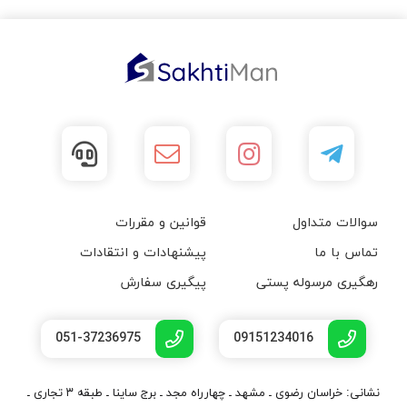
سوالات متداول
قوانین و مقررات
تماس با ما
پیشنهادات و انتقادات
رهگیری مرسوله پستی
پیگیری سفارش
051-37236975
09151234016
نشانی: خراسان رضوی ـ مشهد ـ چهارراه مجد ـ برج ساینا ـ طبقه ۳ تجاری ـ