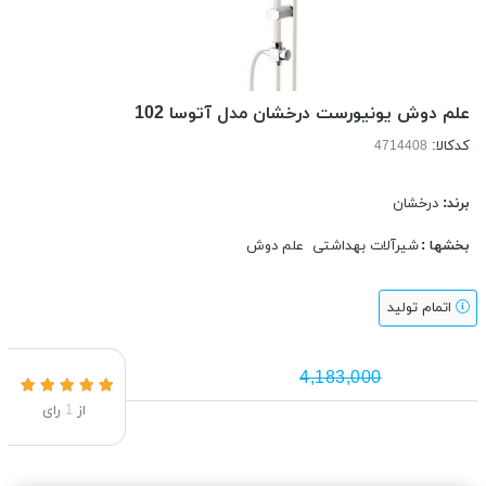
علم دوش یونیورست درخشان مدل آتوسا 102
کدکالا:
برند:
درخشان
بخشها :
شیرآلات بهداشتی
علم دوش
اتمام تولید
4,183,000
از
1
رای