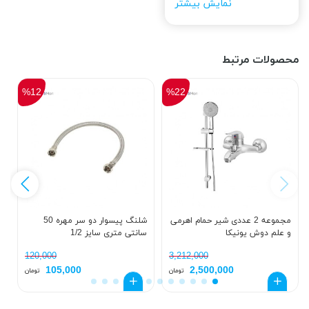
نمایش بیشتر
محصولات مرتبط
%12
%22
مجموعه 2 عددی شیر حمام اهرمی
شلنگ پیسوار دو سر مهره 50
و علم دوش یونیکا
سانتی متری سایز 1/2
ک
د
120,000
3,212,000
105,000
2,500,000
تومان
تومان