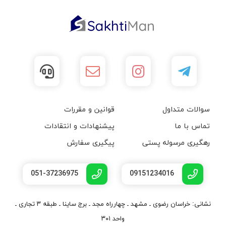
سوالات متداول
قوانین و مقررات
تماس با ما
پیشنهادات و انتقادات
رهگیری مرسوله پستی
پیگیری سفارش
051-37236975
09151234016
نشانی: خراسان رضوی ـ مشهد ـ چهارراه مجد ـ برج ساینا ـ طبقه ۳ تجاری ـ
واحد ۳۰۱