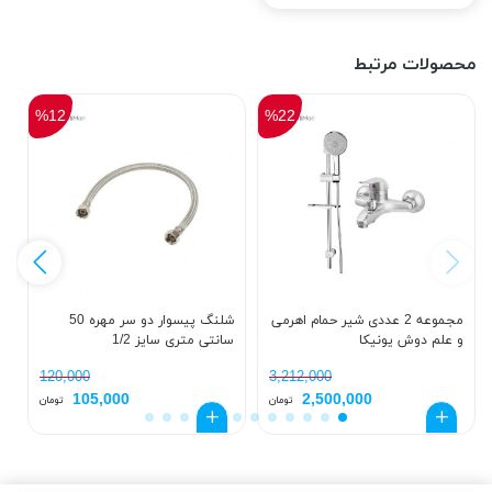
محصولات مرتبط
%12
%22
مجموعه 2 عددی شیر حمام اهرمی
شلنگ پیسوار دو سر مهره 50
و علم دوش یونیکا
سانتی متری سایز 1/2
ک
د
120,000
3,212,000
105,000
2,500,000
تومان
تومان