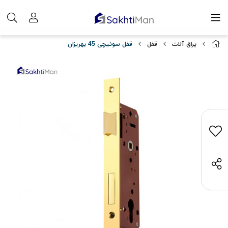
یراق آلات
قفل
قفل سوئیچی 45 بهریزان