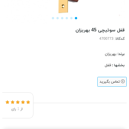
قفل سوئیچی 45 بهریزان
کدکالا:
برند:
بهریزان
بخشها :
قفل
تماس بگیرید
از
1
رای