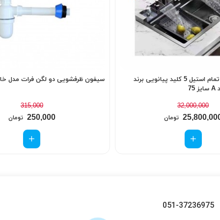
سینک ظرفشویی تمام استیل 5 کلید پیانویی برند
سیفون ظرفشویی دو لگن فرات مدل خا
315,000
32,000,000
250,000
25,800,00
تومان
تومان
051-37236975