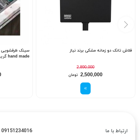
فلاش تانک دو زمانه مشکی برند نیاز
hand made گرید A سایز 75
2,890,000
0
2,500,000
تومان
09151234016
ارتباط با ما