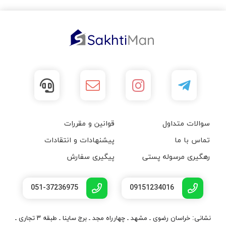
سوالات متداول
قوانین و مقررات
تماس با ما
پیشنهادات و انتقادات
رهگیری مرسوله پستی
پیگیری سفارش
051-37236975
09151234016
نشانی: خراسان رضوی ـ مشهد ـ چهارراه مجد ـ برج ساینا ـ طبقه ۳ تجاری ـ