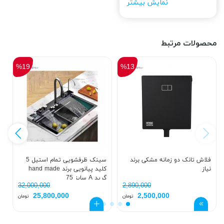
نمایش بیشتر
محصولات مرتبط
%19
%13
فلاش تانک دو زمانه مشکی برند
سینک ظرفشویی تمام استیل 5
س
نیاز
کلید پیانویی برند hand made
م
گرید A سایز 75
32,000,000
2,890,000
25,800,000
2,500,000
تومان
تومان