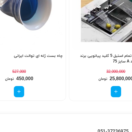
سینک ظرفشویی تمام استیل 5 کلید پیانویی برند
چاه بست ژله ای توالت ایرانی
527,000
32,000,000
450,000
25,800,00
تومان
تومان
051-37236975