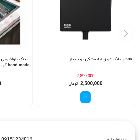
فلاش تانک دو زمانه مشکی برند نیاز
hand made گرید A سایز 75
2,890,000
0
2,500,000
تومان
09151234016
ارتباط با ما