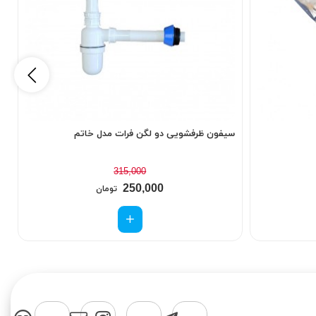
سیفون ظرفشویی دو لگن فرات مدل خاتم
س
315,000
250,000
تومان