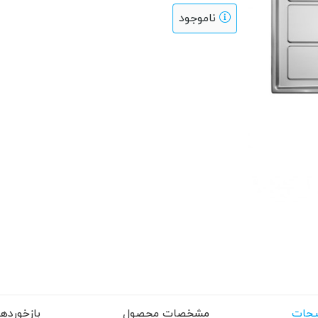
ناموجود
حات
مشخصات محصول
بازخوردها (